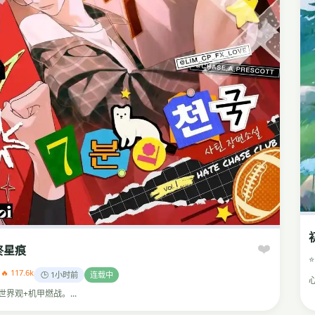
❤️
终星痕
⭐
1
🔥 117.6k
🕒 1小时前
连载中
世界观+机甲燃战。...