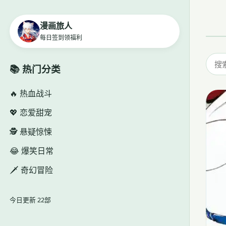
漫画旅人
每日签到领福利
📚 热门分类
🔥 热血战斗
💖 恋爱甜宠
🕵️ 悬疑惊悚
😂 爆笑日常
🗡️ 奇幻冒险
今日更新 22部