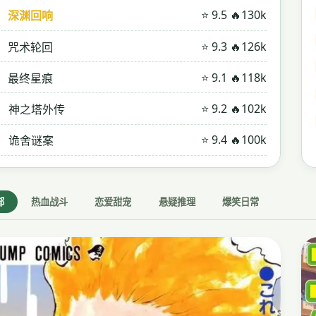
⭐ 9.5 🔥130k
深渊回响
⭐ 9.3 🔥126k
咒术轮回
⭐ 9.1 🔥118k
最终星痕
⭐ 9.2 🔥102k
神之塔外传
⭐ 9.4 🔥100k
诡舍谜案
部
热血战斗
恋爱甜宠
悬疑推理
爆笑日常