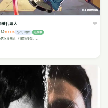
❤️
恋爱代理人
 8.9
🔥 68.4k
🕒 2小时前
连载中
韩式浪漫喜剧，科技感爆棚。...