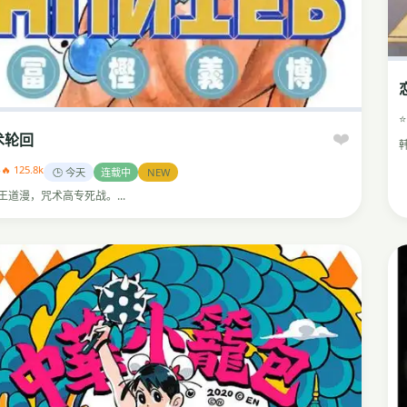
⭐
❤️
术轮回
3
🔥 125.8k
🕒 今天
连载中
NEW
王道漫，咒术高专死战。...