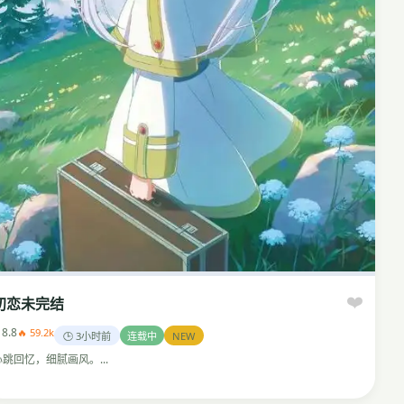
❤️
初恋未完结
 8.8
🔥 59.2k
🕒 3小时前
连载中
NEW
心跳回忆，细腻画风。...