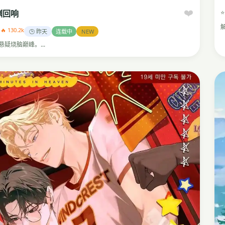
❤️
⭐
渊回响
5
🔥 130.2k
🕒 昨天
连载中
NEW
悬疑烧脑巅峰。...