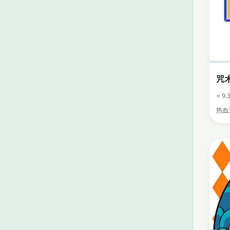
咒
⭐ 9.
热血