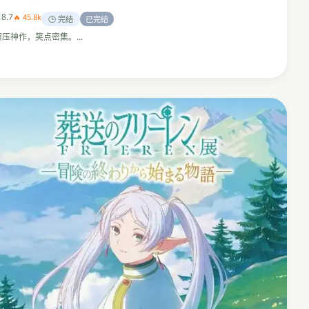
 8.7
🔥 45.8k
🕒 完结
已完结
解压神作，笑点密集。...