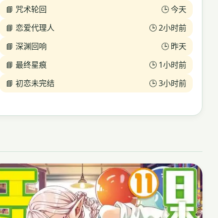
📘 咒术轮回
🕒 今天
📘 恋爱代理人
🕒 2小时前
📘 深渊回响
🕒 昨天
📘 最终星痕
🕒 1小时前
📘 初恋未完结
🕒 3小时前