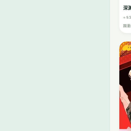
深
⭐ 9.
国漫