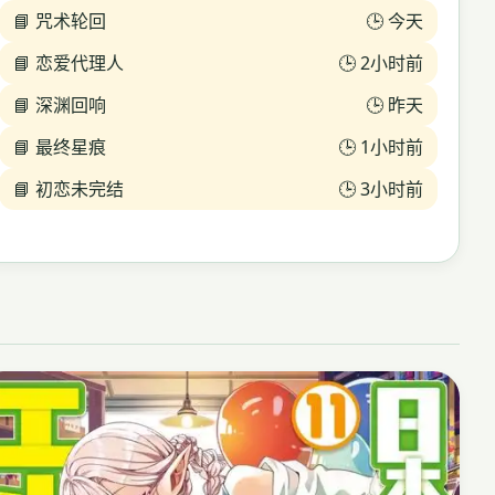
📘 咒术轮回
🕒 今天
📘 恋爱代理人
🕒 2小时前
📘 深渊回响
🕒 昨天
📘 最终星痕
🕒 1小时前
📘 初恋未完结
🕒 3小时前