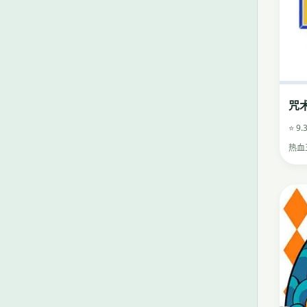
咒
⭐ 9.
热血