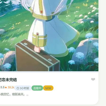
❤️
初恋未完结
 8.8
🔥 59.2k
🕒 3小时前
连载中
NEW
心跳回忆，细腻画风。...