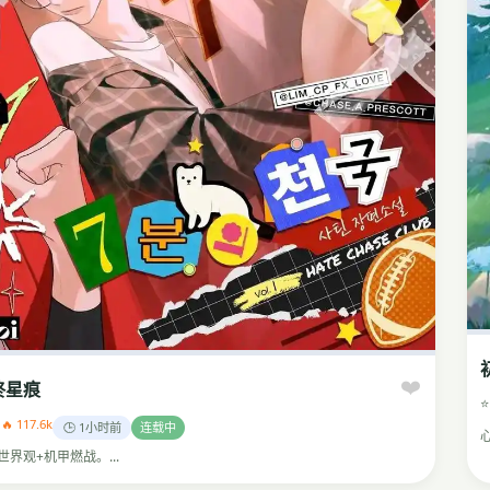
❤️
终星痕
⭐
1
🔥 117.6k
🕒 1小时前
连载中
世界观+机甲燃战。...