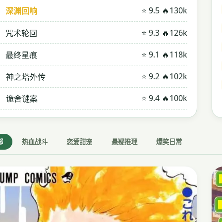
⭐ 9.5 🔥130k
深渊回响
⭐ 9.3 🔥126k
咒术轮回
⭐ 9.1 🔥118k
最终星痕
⭐ 9.2 🔥102k
神之塔外传
⭐ 9.4 🔥100k
诡舍谜案
部
热血战斗
恋爱甜宠
悬疑推理
爆笑日常