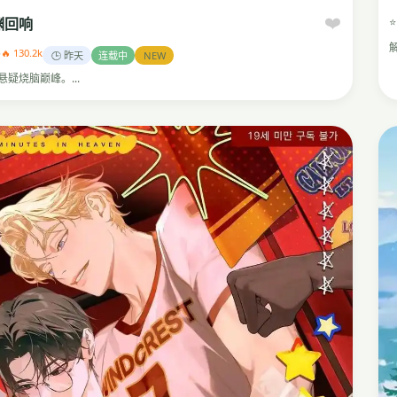
❤️
⭐
渊回响
5
🔥 130.2k
🕒 昨天
连载中
NEW
悬疑烧脑巅峰。...