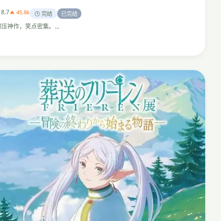
 8.7
🔥 45.8k
🕒 完结
已完结
解压神作，笑点密集。...