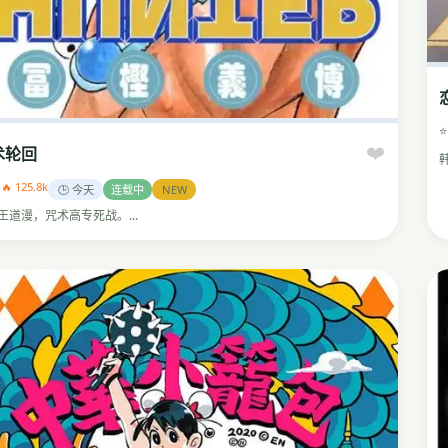
⭐
❤️
术轮回
3
🔥 125.8k
🕒 今天
连载中
NEW
王道漫，咒术高专死战。...