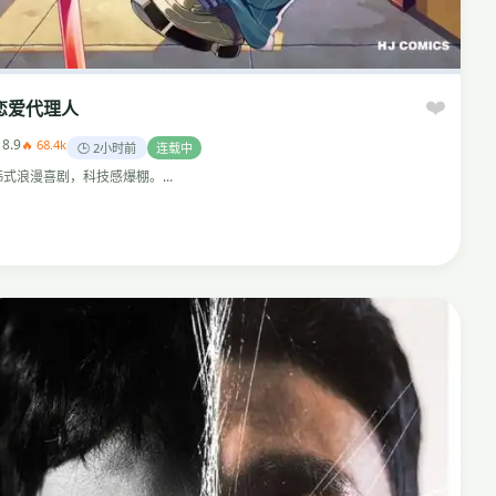
❤️
恋爱代理人
 8.9
🔥 68.4k
🕒 2小时前
连载中
韩式浪漫喜剧，科技感爆棚。...