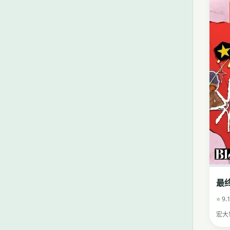
最
⭐ 9.
宏大