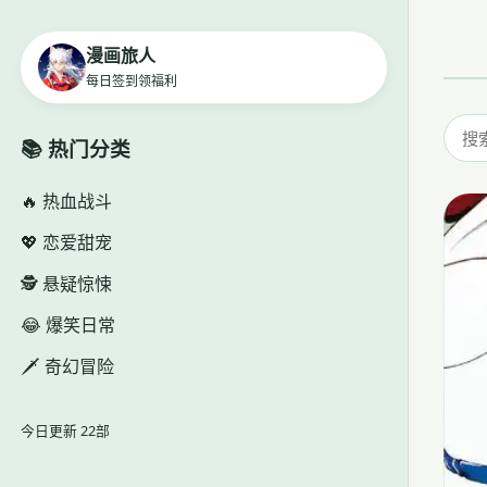
漫画旅人
每日签到领福利
📚 热门分类
🔥 热血战斗
💖 恋爱甜宠
🕵️ 悬疑惊悚
😂 爆笑日常
🗡️ 奇幻冒险
今日更新 22部