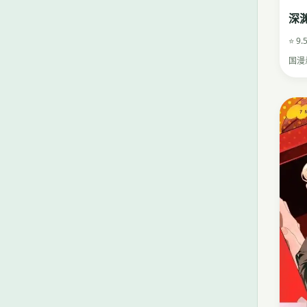
深
⭐ 9.
国漫